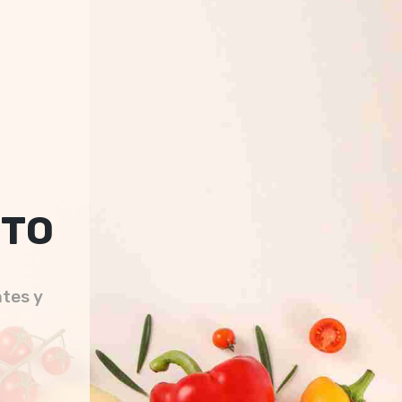
STO
ntes y