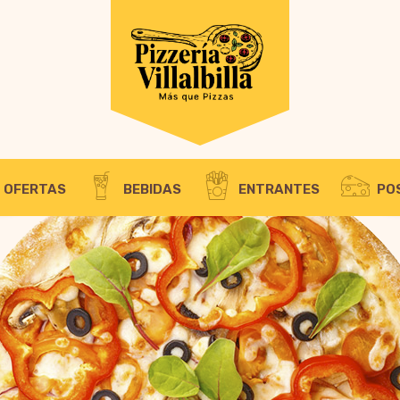
OBLIGATORIO
NOMBRE DE USUARIO O CORREO ELECTRÓNICO
*
DI
Se
OBLIGATORIO
CONTRASEÑA
*
el
Tu
pr
RECUÉRDAME
OFERTAS
BEBIDAS
ENTRANTES
PO
ACCESO
¿Olvidaste la contraseña?