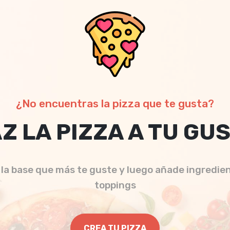
¿No encuentras la pizza que te gusta?
Z LA PIZZA A TU GU
 la base que más te guste y luego añade ingredie
toppings
CREA TU PIZZA