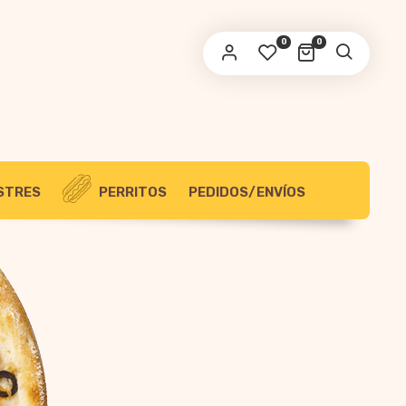
OBLIGATORIO
RECCIÓN DE CORREO ELECTRÓNICO
*
0
0
 enviará un enlace a tu dirección de correo
ectrónico para establecer una nueva contraseña.
s datos personales serán utilizados según la política de
política de privacidad
ivacidad
.
STRES
PERRITOS
PEDIDOS/ENVÍOS
REGISTRARSE