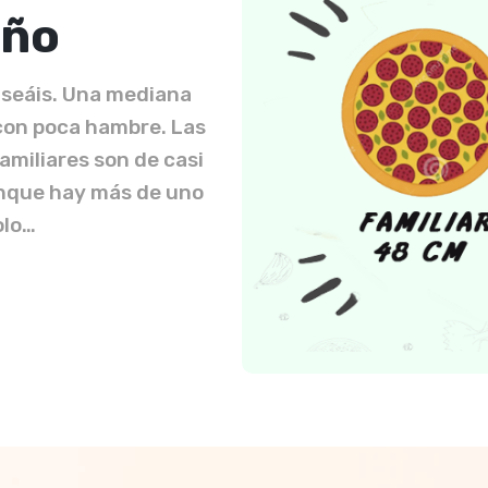
año
 seáis. Una mediana
con poca hambre. Las
amiliares son de casi
unque hay más de uno
olo…