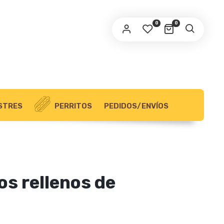
OBLIGATORIO
RECCIÓN DE CORREO ELECTRÓNICO
*
0
0
 enviará un enlace a tu dirección de correo
ectrónico para establecer una nueva contraseña.
s datos personales serán utilizados según la política de
política de privacidad
ivacidad
.
STRES
PERRITOS
PEDIDOS/ENVÍOS
REGISTRARSE
s rellenos de