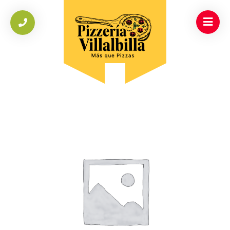
INICIO
/
UNCATEGORIZED
/
HELADO GALLETAS Y CREMA