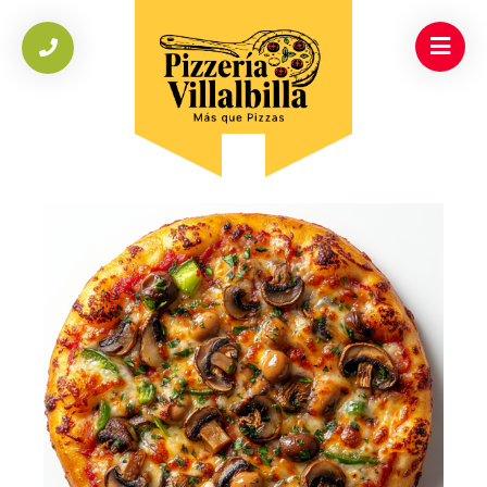
INICIO
/
PIZZA
/
PIZZA VEGANA